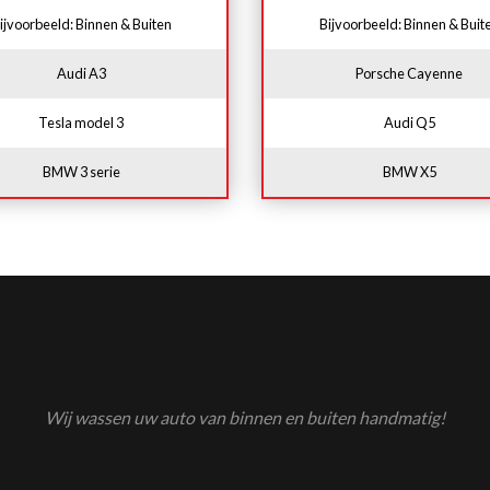
ijvoorbeeld: Binnen & Buiten
Bijvoorbeeld: Binnen & Buit
Audi A3
Porsche Cayenne
Tesla model 3
Audi Q5
BMW 3 serie
BMW X5
Wij wassen uw auto van binnen en buiten handmatig!